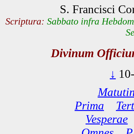
S. Francisci Con
Scriptura:
Sabbato infra Hebdom
Se
Divinum Offici
↓
10
Matuti
Prima
Ter
Vesperae
Omnes
P