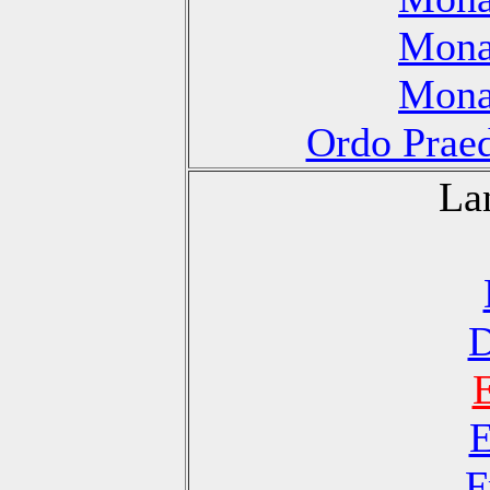
Monas
Monas
Ordo Praed
La
D
E
F