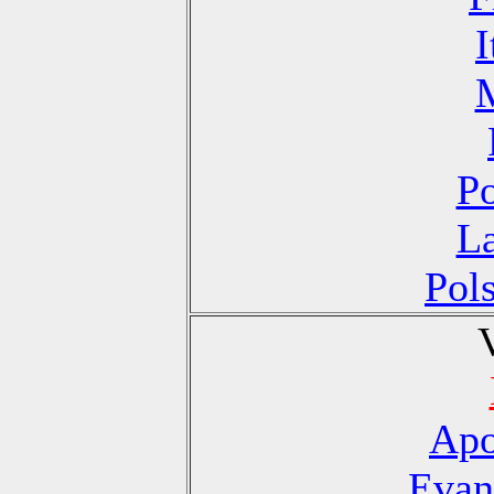
I
Po
La
Pol
Apo
Evan