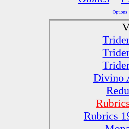
Options
V
Tride
Tride
Tride
Divino 
Redu
Rubric
Rubrics 1
Monas