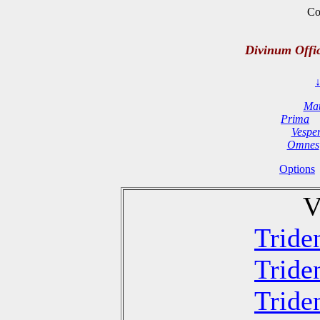
Co
Divinum Offi
Mat
Prima
Vespe
Omnes
Options
V
Tride
Tride
Tride