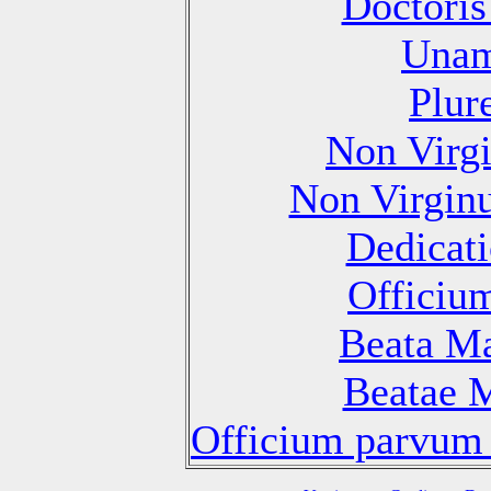
Doctoris
Unam
Plur
Non Virg
Non Virgin
Dedicati
Officiu
Beata Ma
Beatae M
Officium parvum 