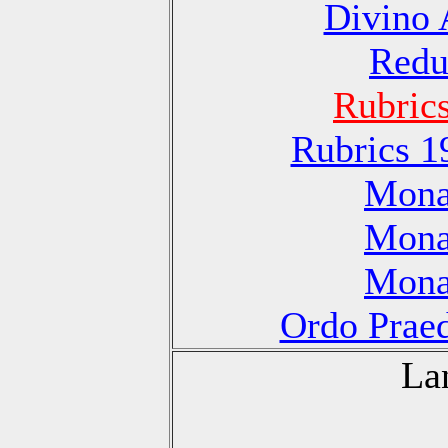
Divino 
Redu
Rubric
Rubrics 1
Monas
Monas
Monas
Ordo Praed
La