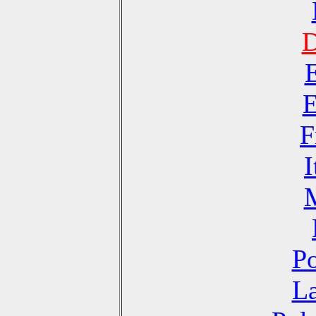
D
E
F
I
Po
La