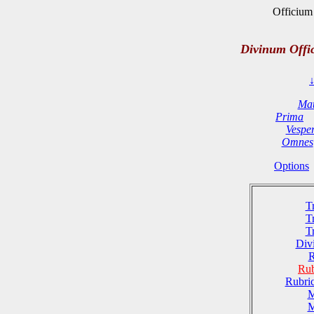
Officium 
Divinum Offi
Mat
Prima
Vespe
Omnes
Options
T
T
T
Divi
R
Rub
Rubri
M
M