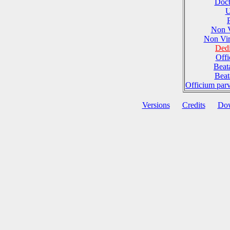
Doct
U
Non 
Non Vi
Dedi
Offi
Beat
Beat
Officium par
Versions
Credits
Do