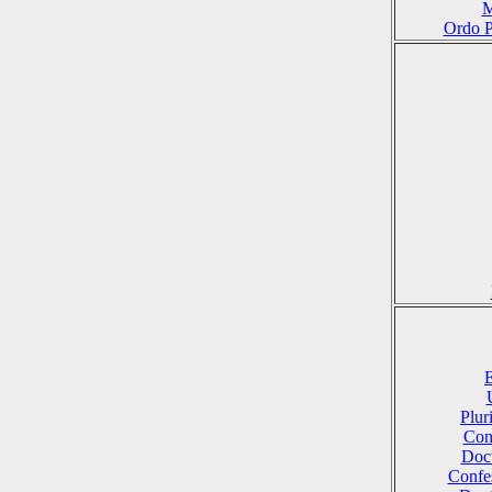
M
Ordo P
E
Plu
Conf
Doct
Confes