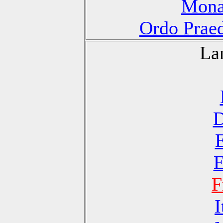
Monas
Ordo Praed
La
D
E
F
I