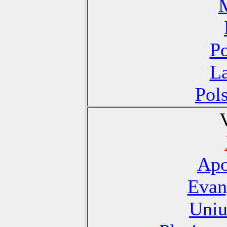
Po
La
Pol
Apo
Evan
Uniu