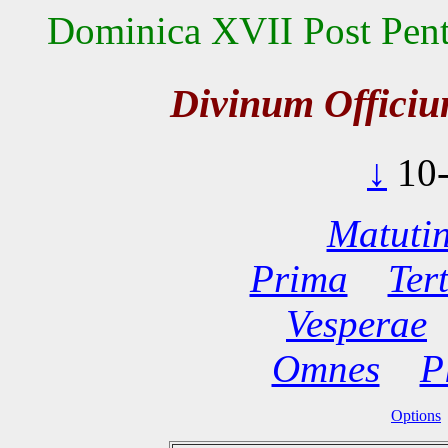
Dominica XVII Post Pentec
Divinum Offici
↓
10
Matuti
Prima
Ter
Vesperae
Omnes
P
Options