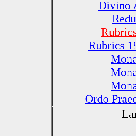
Divino 
Redu
Rubric
Rubrics 1
Monas
Monas
Monas
Ordo Praed
La