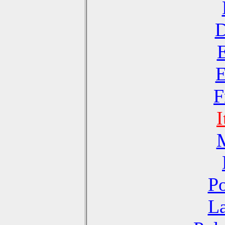
D
E
F
I
Po
La