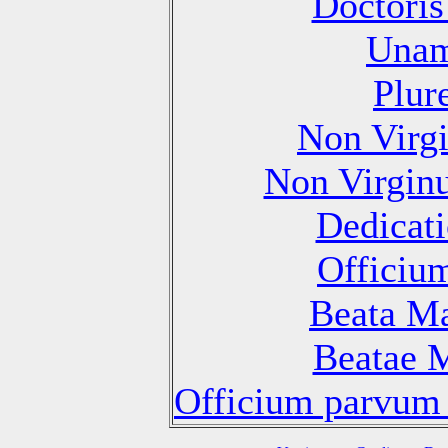
Doctoris
Unam
Plur
Non Virg
Non Virgin
Dedicati
Officiu
Beata Ma
Beatae M
Officium parvum 