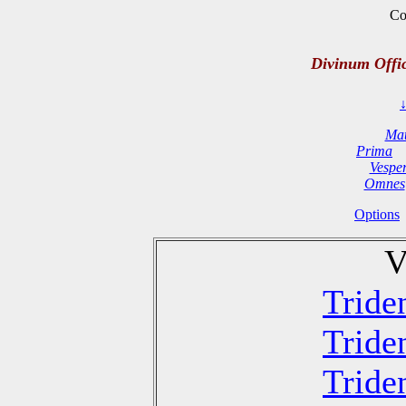
Co
Divinum Offi
Mat
Prima
Vespe
Omnes
Options
V
Tride
Tride
Tride