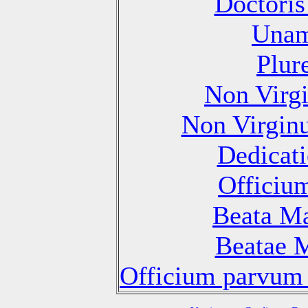
Doctoris
Unam
Plur
Non Virg
Non Virgin
Dedicati
Officiu
Beata Ma
Beatae M
Officium parvum 