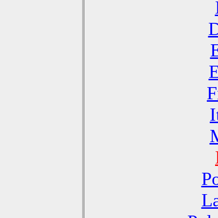
D
E
F
I
Po
La