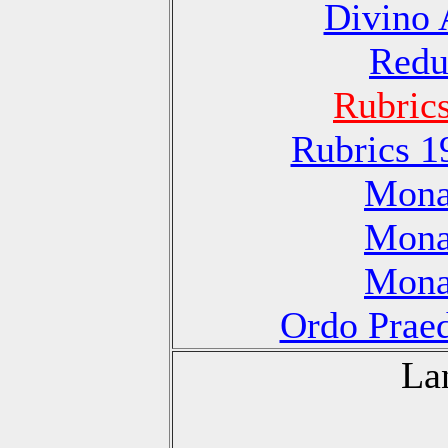
Divino 
Redu
Rubric
Rubrics 1
Monas
Monas
Monas
Ordo Praed
La