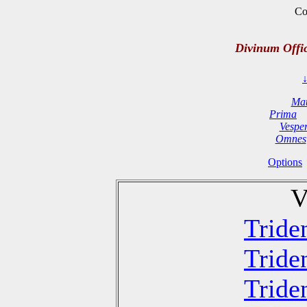
Co
Divinum Offi
Mat
Prima
Vespe
Omnes
Options
V
Tride
Tride
Tride