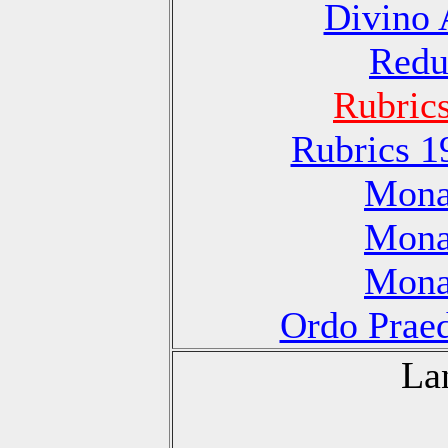
Divino 
Redu
Rubric
Rubrics 1
Monas
Monas
Monas
Ordo Praed
La