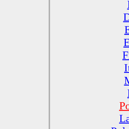
D
E
F
I
Po
La