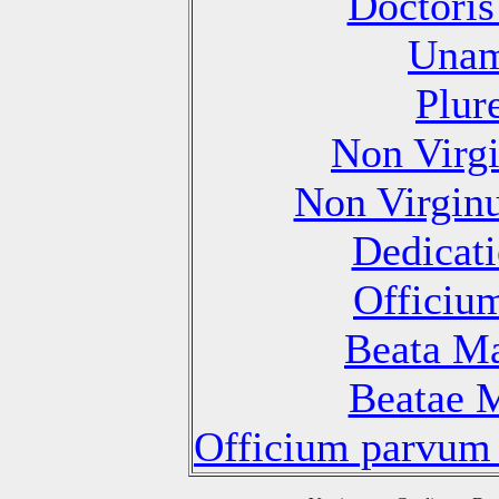
Doctoris
Unam
Plur
Non Virg
Non Virgin
Dedicati
Officiu
Beata Ma
Beatae M
Officium parvum 