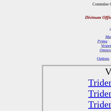
Commúne Co
Divinum Offi
Mat
Prima
Vespe
Omnes
Options
V
Tride
Tride
Tride