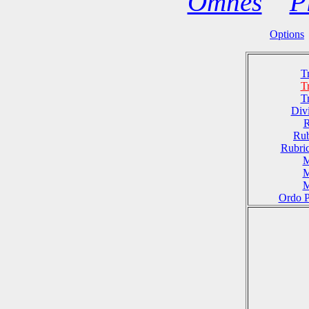
Omnes
P
Options
T
T
T
Divi
R
Rub
Rubri
M
M
M
Ordo P