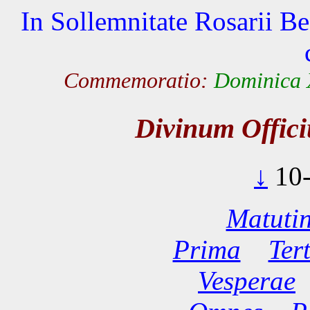
In Sollemnitate Rosarii B
Commemoratio:
Dominica X
Divinum Offic
↓
10
Matuti
Prima
Ter
Vesperae