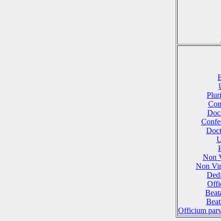
E
Plu
Conf
Doct
Confes
Doct
U
Non 
Non Vi
Dedi
Offi
Beat
Beat
Officium par