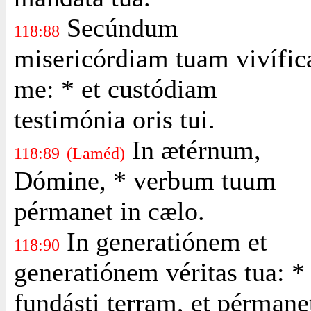
Secúndum
118:88
misericórdiam tuam vivífic
me: * et custódiam
testimónia oris tui.
In ætérnum,
118:89
(Laméd)
Dómine, * verbum tuum
pérmanet in cælo.
In generatiónem et
118:90
generatiónem véritas tua: *
fundásti terram, et pérmane