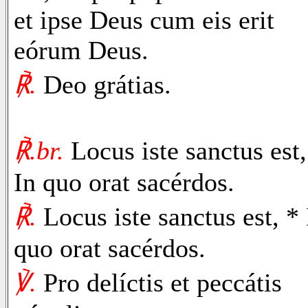
et ipse Deus cum eis erit
eórum Deus.
℟.
Deo grátias.
℟.br.
Locus iste sanctus est,
In quo orat sacérdos.
℟.
Locus iste sanctus est, * 
quo orat sacérdos.
℣.
Pro delíctis et peccátis