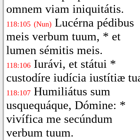
omnem viam iniquitátis.
Lucérna pédibus
118:105
(Nun)
meis verbum tuum, * et
lumen sémitis meis.
Iurávi, et státui *
118:106
custodíre iudícia iustítiæ tu
Humiliátus sum
118:107
usquequáque, Dómine: *
vivífica me secúndum
verbum tuum.