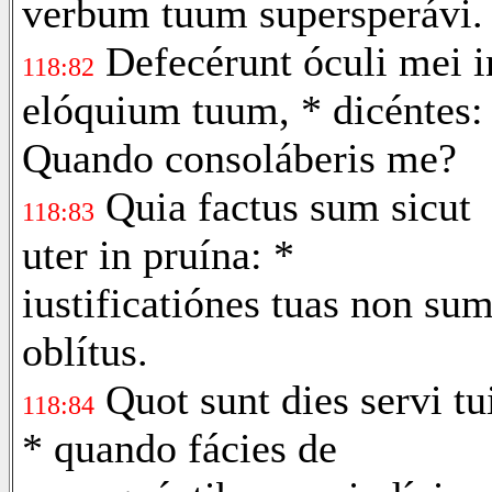
verbum tuum supersperávi.
Defecérunt óculi mei i
118:82
elóquium tuum, * dicéntes:
Quando consoláberis me?
Quia factus sum sicut
118:83
uter in pruína: *
iustificatiónes tuas non su
oblítus.
Quot sunt dies servi tu
118:84
* quando fácies de