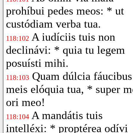
prohíbui pedes meos: * ut
custódiam verba tua.
A iudíciis tuis non
118:102
declinávi: * quia tu legem
posuísti mihi.
Quam dúlcia fáucibus
118:103
meis elóquia tua, * super m
ori meo!
A mandátis tuis
118:104
intelléxi: * proptérea odívi