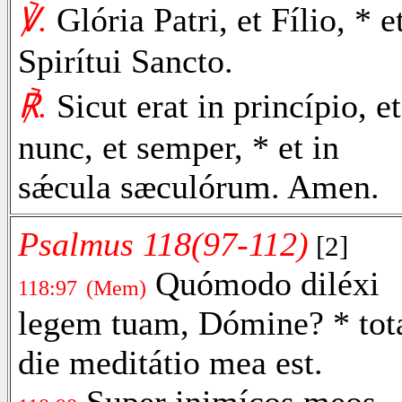
℣.
Glória Patri, et Fílio, * e
Spirítui Sancto.
℟.
Sicut erat in princípio, et
nunc, et semper, * et in
sǽcula sæculórum. Amen.
Psalmus 118(97-112)
[2]
Quómodo diléxi
118:97
(Mem)
legem tuam, Dómine? * tot
die meditátio mea est.
Super inimícos meos