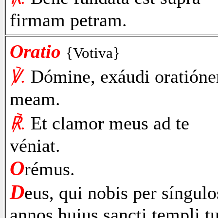
firmam petram.
Oratio
{Votiva}
℣.
Dómine, exáudi oratión
meam.
℟.
Et clamor meus ad te
véniat.
O
rémus.
D
eus, qui nobis per síngulo
annos huius sancti templi tu