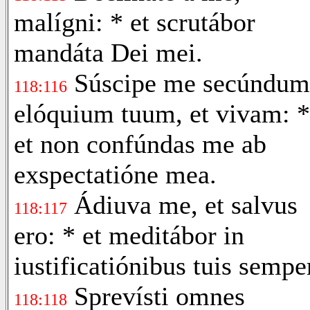
malígni: * et scrutábor
mandáta Dei mei.
Súscipe me secúndum
118:116
elóquium tuum, et vivam: *
et non confúndas me ab
exspectatióne mea.
Ádiuva me, et salvus
118:117
ero: * et meditábor in
iustificatiónibus tuis sempe
Sprevísti omnes
118:118