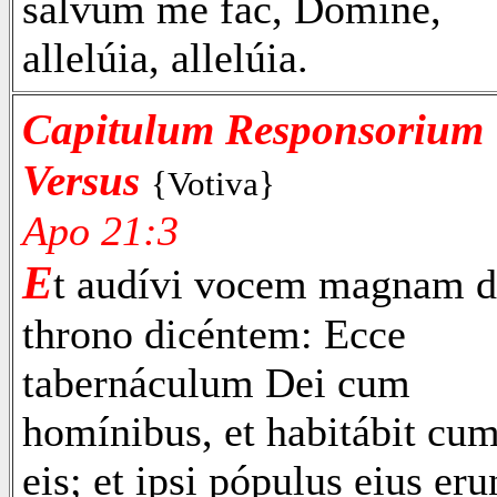
salvum me fac, Dómine,
allelúia, allelúia.
Capitulum Responsorium
Versus
{Votiva}
Apo 21:3
E
t audívi vocem magnam d
throno dicéntem: Ecce
tabernáculum Dei cum
homínibus, et habitábit cu
eis; et ipsi pópulus eius eru