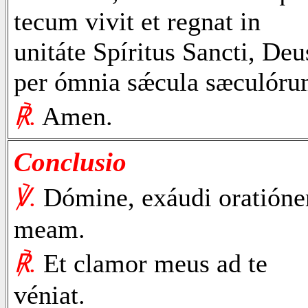
tecum vivit et regnat in
unitáte Spíritus Sancti, Deu
per ómnia sǽcula sæculóru
℟.
Amen.
Conclusio
℣.
Dómine, exáudi oratión
meam.
℟.
Et clamor meus ad te
véniat.