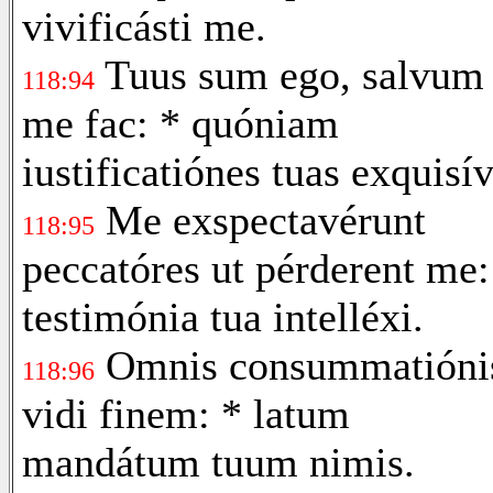
vivificásti me.
Tuus sum ego, salvum
118:94
me fac: * quóniam
iustificatiónes tuas exquisív
Me exspectavérunt
118:95
peccatóres ut pérderent me:
testimónia tua intelléxi.
Omnis consummatióni
118:96
vidi finem: * latum
mandátum tuum nimis.