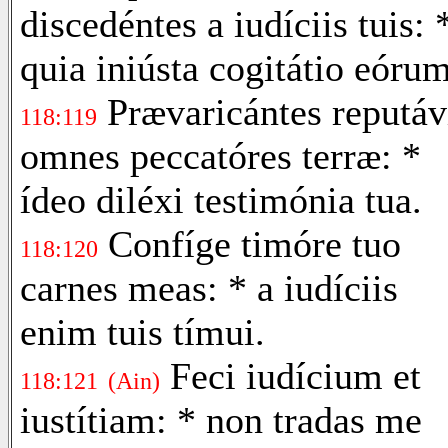
discedéntes a iudíciis tuis: 
quia iniústa cogitátio eórum
Prævaricántes reputáv
118:119
omnes peccatóres terræ: *
ídeo diléxi testimónia tua.
Confíge timóre tuo
118:120
carnes meas: * a iudíciis
enim tuis tímui.
Feci iudícium et
118:121
(Ain)
iustítiam: * non tradas me