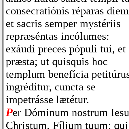
consecratiónis réparas diem
et sacris semper mystériis
repræséntas incólumes:
exáudi preces pópuli tui, et
præsta; ut quisquis hoc
templum benefícia petitúru
ingréditur, cuncta se
impetrásse lætétur.
P
er Dóminum nostrum Ies
Christum, Fílium tuum: qui