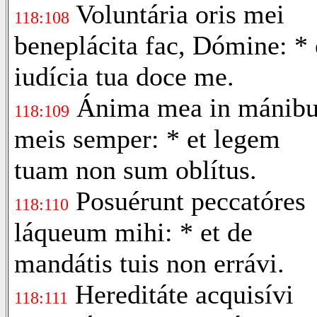
Voluntária oris mei
118:108
beneplácita fac, Dómine: * 
iudícia tua doce me.
Ánima mea in mánibu
118:109
meis semper: * et legem
tuam non sum oblítus.
Posuérunt peccatóres
118:110
láqueum mihi: * et de
mandátis tuis non errávi.
Hereditáte acquisívi
118:111