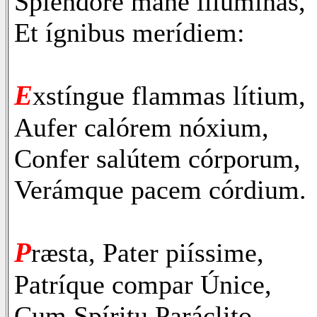
Splendóre mane illúminas,
Et ígnibus merídiem:
E
xstíngue flammas lítium,
Aufer calórem nóxium,
Confer salútem córporum,
Verámque pacem córdium.
P
ræsta, Pater piíssime,
Patríque compar Únice,
Cum Spíritu Paráclito