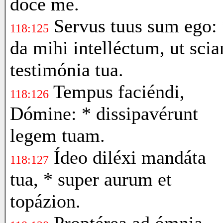
doce me.
Servus tuus sum ego:
118:125
da mihi intelléctum, ut sci
testimónia tua.
Tempus faciéndi,
118:126
Dómine: * dissipavérunt
legem tuam.
Ídeo diléxi mandáta
118:127
tua, * super aurum et
topázion.
Proptérea ad ómnia