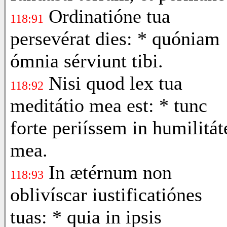
Ordinatióne tua
118:91
persevérat dies: * quóniam
ómnia sérviunt tibi.
Nisi quod lex tua
118:92
meditátio mea est: * tunc
forte periíssem in humilitát
mea.
In ætérnum non
118:93
oblivíscar iustificatiónes
tuas: * quia in ipsis