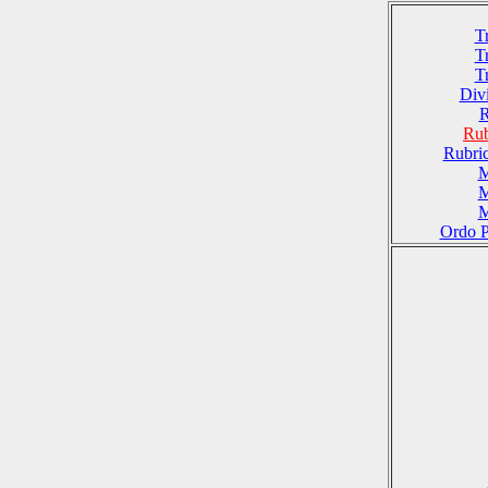
T
T
T
Divi
R
Rub
Rubri
M
M
M
Ordo P