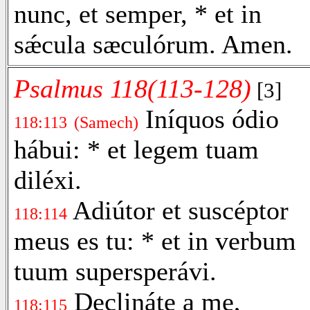
nunc, et semper, * et in
sǽcula sæculórum. Amen.
Psalmus 118(113-128)
[3]
Iníquos ódio
118:113
(Samech)
hábui: * et legem tuam
diléxi.
Adiútor et suscéptor
118:114
meus es tu: * et in verbum
tuum supersperávi.
Declináte a me,
118:115