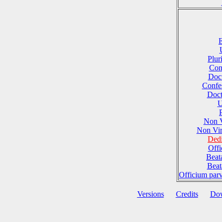
E
Plu
Conf
Doct
Confes
Doct
U
Non 
Non Vi
Dedi
Offi
Beat
Beat
Officium par
Versions
Credits
Do