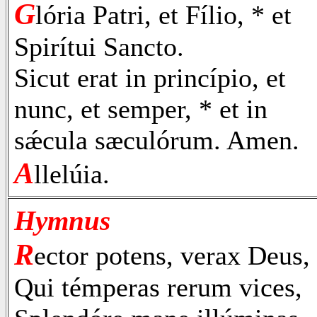
G
lória Patri, et Fílio, * et
Spirítui Sancto.
Sicut erat in princípio, et
nunc, et semper, * et in
sǽcula sæculórum. Amen.
A
llelúia.
Hymnus
R
ector potens, verax Deus,
Qui témperas rerum vices,