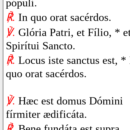
pópuli.
℟.
In quo orat sacérdos.
℣.
Glória Patri, et Fílio, * e
Spirítui Sancto.
℟.
Locus iste sanctus est, * 
quo orat sacérdos.
℣.
Hæc est domus Dómini
fírmiter ædificáta.
℟.
Bene fundáta est supra