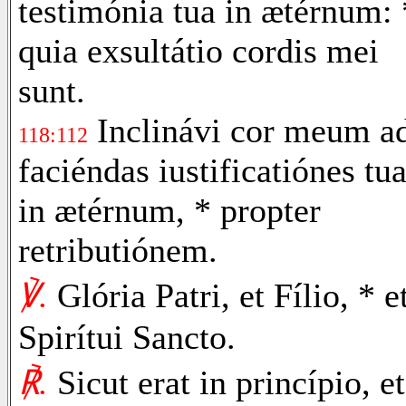
testimónia tua in ætérnum: 
quia exsultátio cordis mei
sunt.
Inclinávi cor meum a
118:112
faciéndas iustificatiónes tu
in ætérnum, * propter
retributiónem.
℣.
Glória Patri, et Fílio, * e
Spirítui Sancto.
℟.
Sicut erat in princípio, et