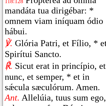
118:128
mandáta tua dirigébar: *
omnem viam iníquam ódio
hábui.
℣.
Glória Patri, et Fílio, * e
Spirítui Sancto.
℟.
Sicut erat in princípio, et
nunc, et semper, * et in
sǽcula sæculórum. Amen.
Ant.
Allelúia, tuus sum ego,