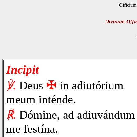
Officium 
Divinum Offi
Incipit
✠
℣.
Deus
in adiutórium
meum inténde.
℟.
Dómine, ad adiuvándum
me festína.