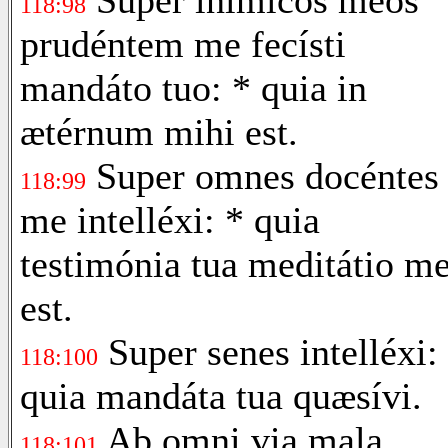
118:98
prudéntem me fecísti
mandáto tuo: * quia in
ætérnum mihi est.
Super omnes docéntes
118:99
me intelléxi: * quia
testimónia tua meditátio m
est.
Super senes intelléxi:
118:100
quia mandáta tua quæsívi.
Ab omni via mala
118:101