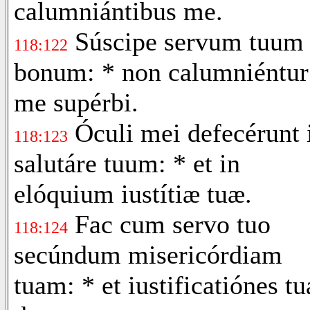
calumniántibus me.
Súscipe servum tuum 
118:122
bonum: * non calumniéntur
me supérbi.
Óculi mei defecérunt 
118:123
salutáre tuum: * et in
elóquium iustítiæ tuæ.
Fac cum servo tuo
118:124
secúndum misericórdiam
tuam: * et iustificatiónes tu