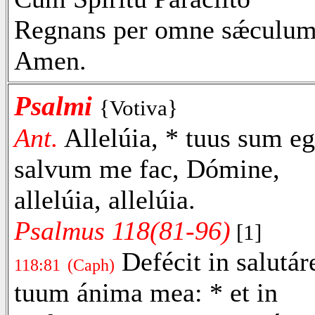
Regnans per omne sǽculum
Amen.
Psalmi
{Votiva}
Ant.
Allelúia, * tuus sum eg
salvum me fac, Dómine,
allelúia, allelúia.
Psalmus 118(81-96)
[1]
Defécit in salutár
118:81
(Caph)
tuum ánima mea: * et in