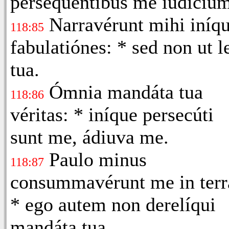
persequéntibus me iudíciu
Narravérunt mihi iníqu
118:85
fabulatiónes: * sed non ut l
tua.
Ómnia mandáta tua
118:86
véritas: * iníque persecúti
sunt me, ádiuva me.
Paulo minus
118:87
consummavérunt me in terr
* ego autem non derelíqui
mandáta tua.