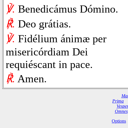
℣.
Benedicámus Dómino.
℟.
Deo grátias.
℣.
Fidélium ánimæ per
misericórdiam Dei
requiéscant in pace.
℟.
Amen.
Mat
Prima
Vespe
Omnes
Options