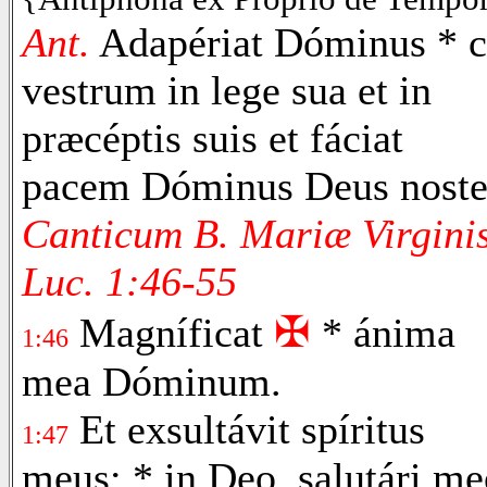
Ant.
Adapériat Dóminus * c
vestrum in lege sua et in
præcéptis suis et fáciat
pacem Dóminus Deus noste
Canticum B. Mariæ Virgini
Luc. 1:46-55
✠
Magníficat
* ánima
1:46
mea Dóminum.
Et exsultávit spíritus
1:47
meus: * in Deo, salutári me