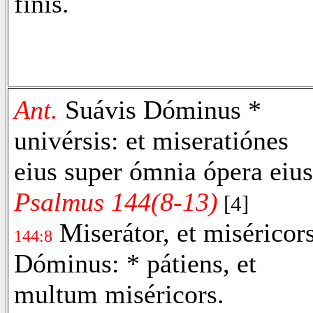
finis.
Ant.
Suávis Dóminus *
univérsis: et miseratiónes
eius super ómnia ópera eius
Psalmus 144(8-13)
[4]
Miserátor, et miséricor
144:8
Dóminus: * pátiens, et
multum miséricors.