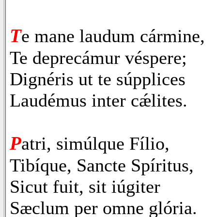
T
e mane laudum cármine,
Te deprecámur véspere;
Dignéris ut te súpplices
Laudémus inter cǽlites.
P
atri, simúlque Fílio,
Tibíque, Sancte Spíritus,
Sicut fuit, sit iúgiter
Sæclum per omne glória.