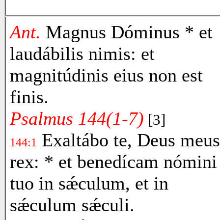
Ant.
Magnus Dóminus * et
laudábilis nimis: et
magnitúdinis eius non est
finis.
Psalmus 144(1-7)
[3]
Exaltábo te, Deus meus
144:1
rex: * et benedícam nómini
tuo in sǽculum, et in
sǽculum sǽculi.