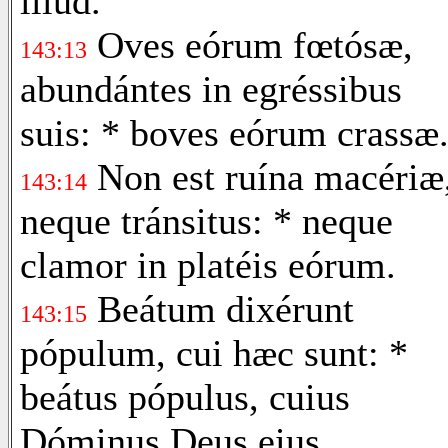
illud.
Oves eórum fœtósæ,
143:13
abundántes in egréssibus
suis: * boves eórum crassæ
Non est ruína macériæ
143:14
neque tránsitus: * neque
clamor in platéis eórum.
Beátum dixérunt
143:15
pópulum, cui hæc sunt: *
beátus pópulus, cuius
Dóminus Deus eius.