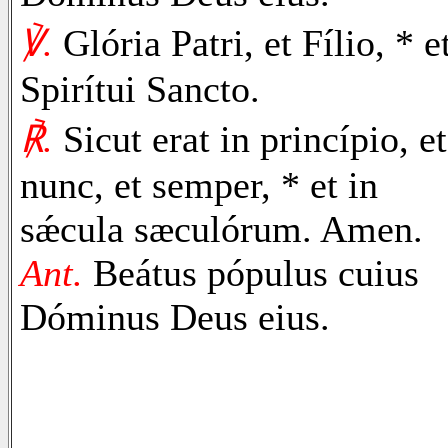
℣.
Glória Patri, et Fílio, * e
Spirítui Sancto.
℟.
Sicut erat in princípio, et
nunc, et semper, * et in
sǽcula sæculórum. Amen.
Ant.
Beátus pópulus cuius
Dóminus Deus eius.