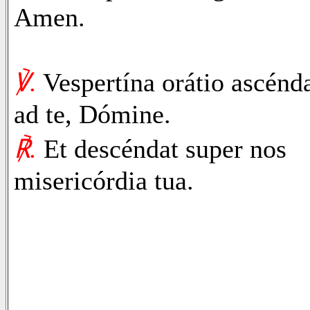
Amen.
℣.
Vespertína orátio ascénd
ad te, Dómine.
℟.
Et descéndat super nos
misericórdia tua.