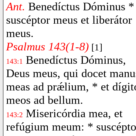
Ant.
Benedíctus Dóminus *
suscéptor meus et liberátor
meus.
Psalmus 143(1-8)
[1]
Benedíctus Dóminus,
143:1
Deus meus, qui docet manu
meas ad prǽlium, * et dígit
meos ad bellum.
Misericórdia mea, et
143:2
refúgium meum: * suscépto