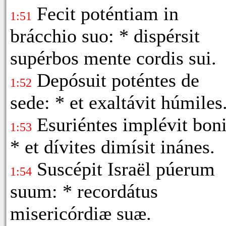
Fecit poténtiam in
1:51
brácchio suo: * dispérsit
supérbos mente cordis sui.
Depósuit poténtes de
1:52
sede: * et exaltávit húmiles
Esuriéntes implévit boni
1:53
* et dívites dimísit inánes.
Suscépit Israël púerum
1:54
suum: * recordátus
misericórdiæ suæ.