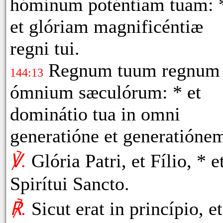
hóminum poténtiam tuam: 
et glóriam magnificéntiæ
regni tui.
Regnum tuum regnum
144:13
ómnium sæculórum: * et
dominátio tua in omni
generatióne et generatióne
℣.
Glória Patri, et Fílio, * e
Spirítui Sancto.
℟.
Sicut erat in princípio, et