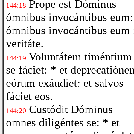
Prope est Dóminus
144:18
ómnibus invocántibus eum:
ómnibus invocántibus eum 
veritáte.
Voluntátem timéntium
144:19
se fáciet: * et deprecatióne
eórum exáudiet: et salvos
fáciet eos.
Custódit Dóminus
144:20
omnes diligéntes se: * et