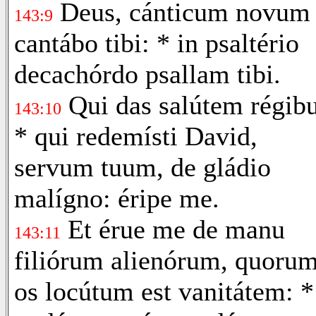
Deus, cánticum novum
143:9
cantábo tibi: * in psaltério
decachórdo psallam tibi.
Qui das salútem régibu
143:10
* qui redemísti David,
servum tuum, de gládio
malígno: éripe me.
Et érue me de manu
143:11
filiórum alienórum, quoru
os locútum est vanitátem: *