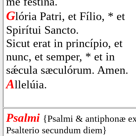
me festína.
G
lória Patri, et Fílio, * et
Spirítui Sancto.
Sicut erat in princípio, et
nunc, et semper, * et in
sǽcula sæculórum. Amen.
A
llelúia.
Psalmi
{Psalmi & antiphonæ e
Psalterio secundum diem}