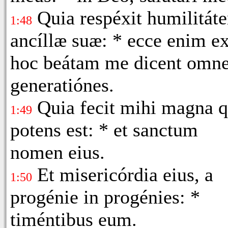
Quia respéxit humilitát
1:48
ancíllæ suæ: * ecce enim e
hoc beátam me dicent omn
generatiónes.
Quia fecit mihi magna q
1:49
potens est: * et sanctum
nomen eius.
Et misericórdia eius, a
1:50
progénie in progénies: *
timéntibus eum.