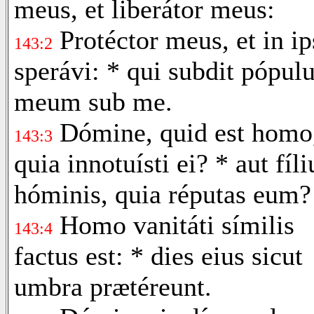
meus, et liberátor meus:
Protéctor meus, et in ip
143:2
sperávi: * qui subdit pópu
meum sub me.
Dómine, quid est homo
143:3
quia innotuísti ei? * aut fíli
hóminis, quia réputas eum?
Homo vanitáti símilis
143:4
factus est: * dies eius sicut
umbra prætéreunt.