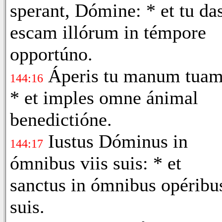
sperant, Dómine: * et tu da
escam illórum in témpore
opportúno.
Áperis tu manum tuam
144:16
* et imples omne ánimal
benedictióne.
Iustus Dóminus in
144:17
ómnibus viis suis: * et
sanctus in ómnibus opéribu
suis.