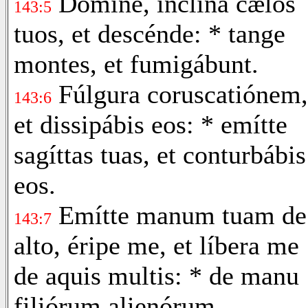
Dómine, inclína cælos
143:5
tuos, et descénde: * tange
montes, et fumigábunt.
Fúlgura coruscatiónem,
143:6
et dissipábis eos: * emítte
sagíttas tuas, et conturbábis
eos.
Emítte manum tuam de
143:7
alto, éripe me, et líbera me
de aquis multis: * de manu
filiórum alienórum.