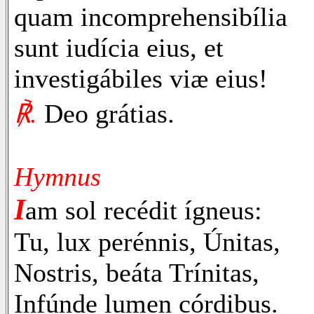
quam incomprehensibília
sunt iudícia eius, et
investigábiles viæ eius!
℟.
Deo grátias.
Hymnus
I
am sol recédit ígneus:
Tu, lux perénnis, Únitas,
Nostris, beáta Trínitas,
Infúnde lumen córdibus.