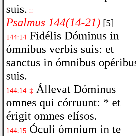
suis.
‡
Psalmus 144(14-21)
[5]
Fidélis Dóminus in
144:14
ómnibus verbis suis: et
sanctus in ómnibus opéribu
suis.
Állevat Dóminus
144:14
‡
omnes qui córruunt: * et
érigit omnes elísos.
Óculi ómnium in te
144:15