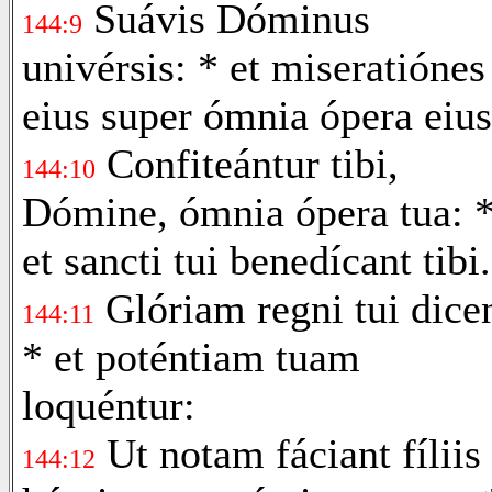
Suávis Dóminus
144:9
univérsis: * et miseratiónes
eius super ómnia ópera eius
Confiteántur tibi,
144:10
Dómine, ómnia ópera tua: 
et sancti tui benedícant tibi.
Glóriam regni tui dicen
144:11
* et poténtiam tuam
loquéntur:
Ut notam fáciant fíliis
144:12