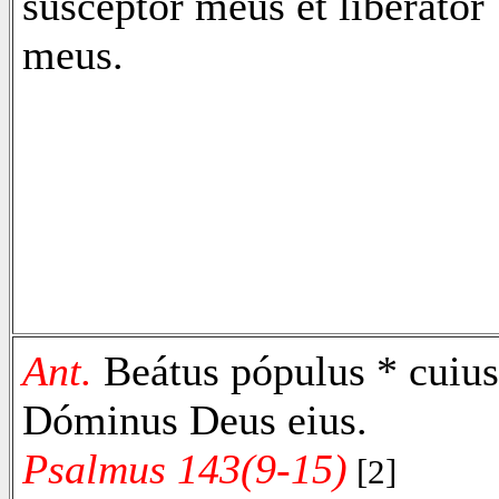
suscéptor meus et liberátor
meus.
Ant.
Beátus pópulus * cuius
Dóminus Deus eius.
Psalmus 143(9-15)
[2]