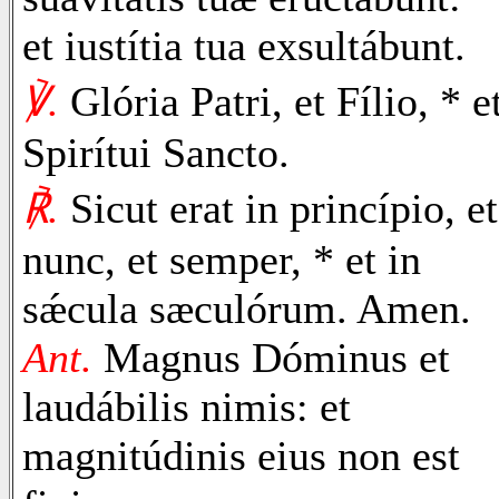
et iustítia tua exsultábunt.
℣.
Glória Patri, et Fílio, * e
Spirítui Sancto.
℟.
Sicut erat in princípio, et
nunc, et semper, * et in
sǽcula sæculórum. Amen.
Ant.
Magnus Dóminus et
laudábilis nimis: et
magnitúdinis eius non est