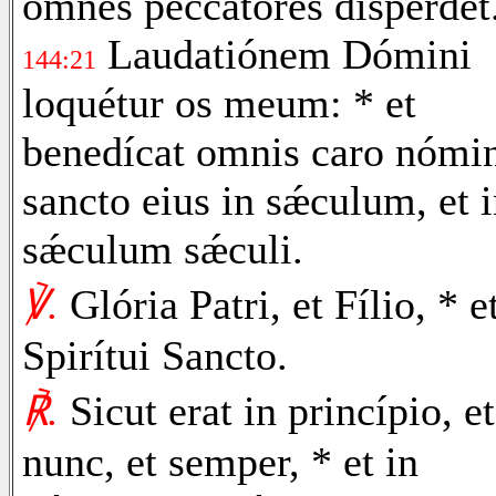
omnes peccatóres dispérdet
Laudatiónem Dómini
144:21
loquétur os meum: * et
benedícat omnis caro nómi
sancto eius in sǽculum, et 
sǽculum sǽculi.
℣.
Glória Patri, et Fílio, * e
Spirítui Sancto.
℟.
Sicut erat in princípio, et
nunc, et semper, * et in