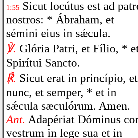
Sicut locútus est ad patr
1:55
nostros: * Ábraham, et
sémini eius in sǽcula.
℣.
Glória Patri, et Fílio, * e
Spirítui Sancto.
℟.
Sicut erat in princípio, et
nunc, et semper, * et in
sǽcula sæculórum. Amen.
Ant.
Adapériat Dóminus co
vestrum in lege sua et in