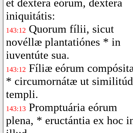
et déxtera eórum, déxtera
iniquitátis:
Quorum fílii, sicut
143:12
novéllæ plantatiónes * in
iuventúte sua.
Fíliæ eórum compósit
143:12
* circumornátæ ut similitú
templi.
Promptuária eórum
143:13
plena, * eructántia ex hoc i