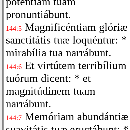
poténtiam tuam
pronuntiábunt.
Magnificéntiam glóriæ
144:5
sanctitátis tuæ loquéntur: * 
mirabília tua narrábunt.
Et virtútem terribílium
144:6
tuórum dicent: * et
magnitúdinem tuam
narrábunt.
Memóriam abundántiæ
144:7
suavitátis tuæ eructábunt: *