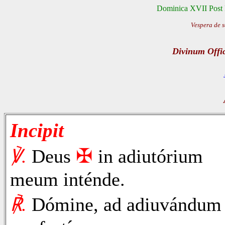
Dominica XVII Post Pe
Vespera de s
Divinum Offi
Incipit
✠
℣.
Deus
in adiutórium
meum inténde.
℟.
Dómine, ad adiuvándum