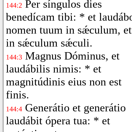
Per síngulos dies
144:2
benedícam tibi: * et laudáb
nomen tuum in sǽculum, et
in sǽculum sǽculi.
Magnus Dóminus, et
144:3
laudábilis nimis: * et
magnitúdinis eius non est
finis.
Generátio et generátio
144:4
laudábit ópera tua: * et