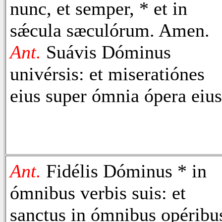
nunc, et semper, * et in
sǽcula sæculórum. Amen.
Ant.
Suávis Dóminus
univérsis: et miseratiónes
eius super ómnia ópera eius
Ant.
Fidélis Dóminus * in
ómnibus verbis suis: et
sanctus in ómnibus opéribu