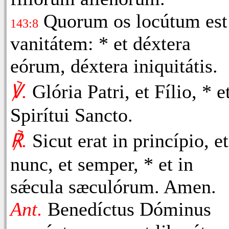
Quorum os locútum est
143:8
vanitátem: * et déxtera
eórum, déxtera iniquitátis.
℣.
Glória Patri, et Fílio, * e
Spirítui Sancto.
℟.
Sicut erat in princípio, et
nunc, et semper, * et in
sǽcula sæculórum. Amen.
Ant.
Benedíctus Dóminus