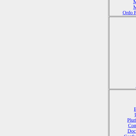
M
M
Ordo P
E
Plu
Conf
Doct