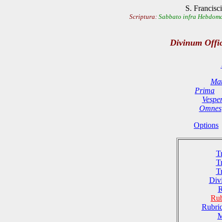
S. Francisci
Scriptura:
Sabbato infra Hebdoma
Divinum Offi
Mat
Prima
Vespe
Omnes
Options
T
T
T
Divi
R
Rub
Rubri
M