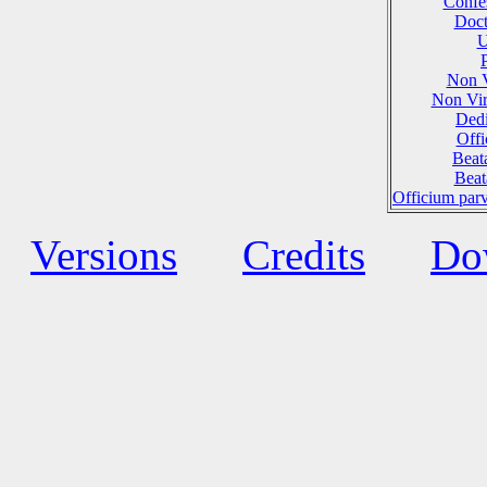
Confes
Doct
U
Non 
Non Vi
Dedi
Offi
Beat
Beat
Officium par
Versions
Credits
Do