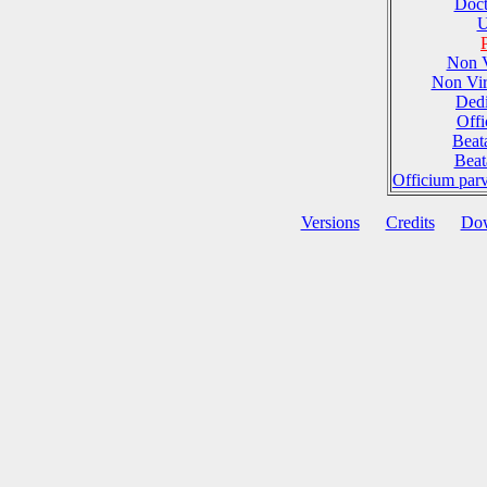
Doct
U
Non 
Non Vi
Dedi
Offi
Beat
Beat
Officium par
Versions
Credits
Do