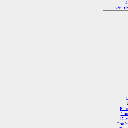
M
Ordo P
E
Plu
Conf
Doct
Confes