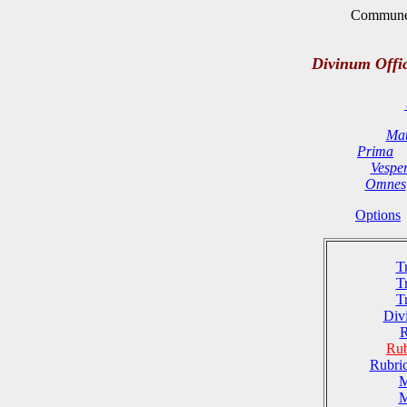
Commune 
Divinum Offi
Mat
Prima
Vespe
Omnes
Options
T
T
T
Divi
R
Rub
Rubri
M
M