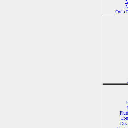
M
M
Ordo P
E
Plu
Conf
Doct