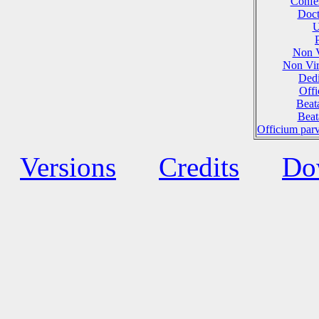
Confes
Doct
U
Non 
Non Vi
Dedi
Offi
Beat
Beat
Officium par
Versions
Credits
Do