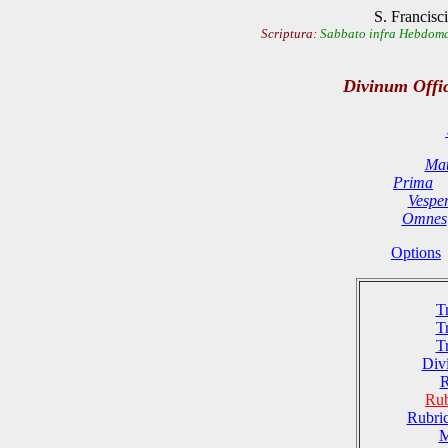
S. Francisci
Scriptura:
Sabbato infra Hebdoma
Divinum Offi
Mat
Prima
Vespe
Omnes
Options
T
T
T
Divi
R
Rub
Rubri
M