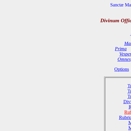
Sanctæ Mar
Divinum Offi
Mat
Prima
Vespe
Omnes
Options
T
T
T
Divi
R
Rub
Rubri
M
M