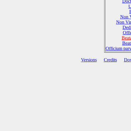
Doct
U
Non 
Non Vi
Dedi
Offi
Beat
Beat
Officium par
Versions
Credits
Do