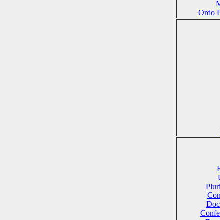
M
Ordo P
E
Plu
Conf
Doct
Confes