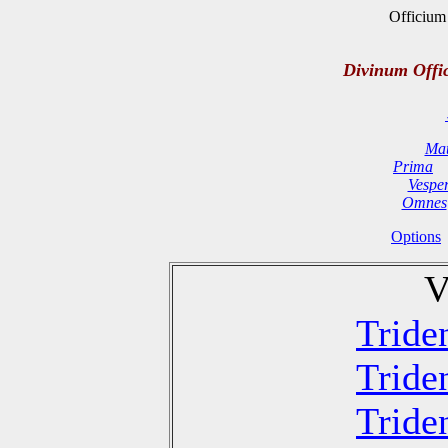
Officium 
Divinum Offi
Mat
Prima
Vespe
Omnes
Options
V
Tride
Tride
Tride