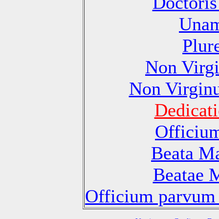
Doctoris
Unam
Plur
Non Virg
Non Virgin
Dedicati
Officiu
Beata Ma
Beatae M
Officium parvum 