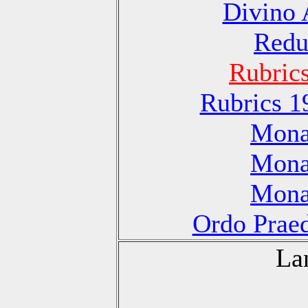
Divino 
Redu
Rubric
Rubrics 1
Monas
Monas
Monas
Ordo Praed
La