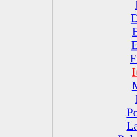
D
E
F
I
Po
La