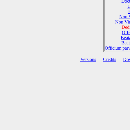
Doct
U
Non 
Non Vi
Dedi
Offi
Beat
Beat
Officium par
Versions
Credits
Do