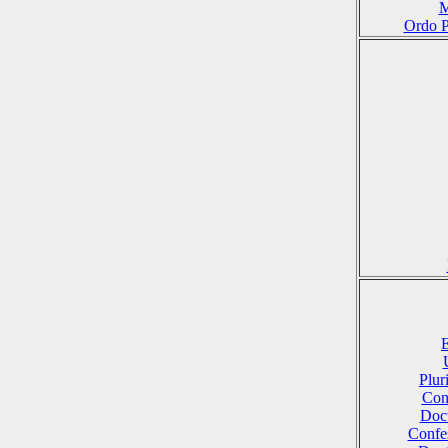
M
Ordo P
E
Plu
Conf
Doct
Confes