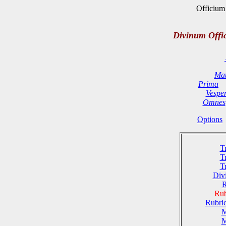
Officium 
Divinum Offi
Mat
Prima
Vespe
Omnes
Options
T
T
T
Divi
R
Rub
Rubri
M
M