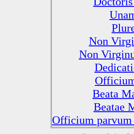
Doctoris
Unam
Plur
Non Virg
Non Virgin
Dedicati
Officiu
Beata Ma
Beatae M
Officium parvum 