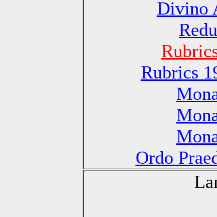
Divino 
Redu
Rubric
Rubrics 1
Monas
Monas
Monas
Ordo Praed
La