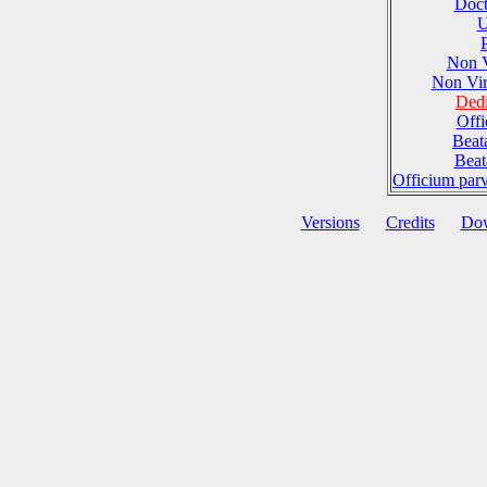
Doct
U
Non 
Non Vi
Dedi
Offi
Beat
Beat
Officium par
Versions
Credits
Do