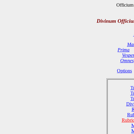
Officium 
Divinum Offici
Mat
Prima
Vespe
Omnes
Options
T
T
T
Divi
R
Rub
Rubri
M
M