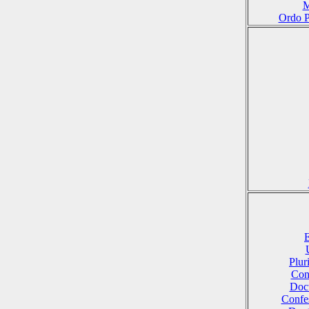
M
Ordo P
E
Plu
Conf
Doct
Confes