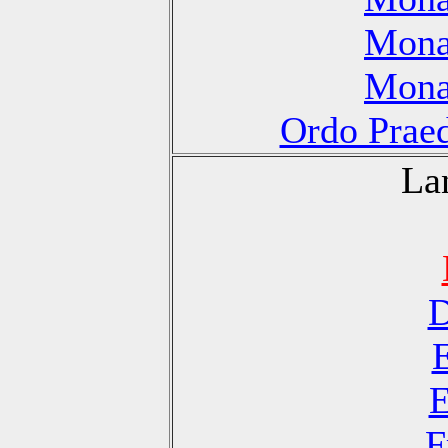
Monas
Monas
Ordo Praed
La
D
E
F