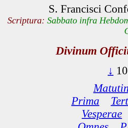
S. Francisci Con
Scriptura:
Sabbato infra Hebdom
Divinum Offic
↓
10
Matuti
Prima
Ter
Vesperae
Omnes
P