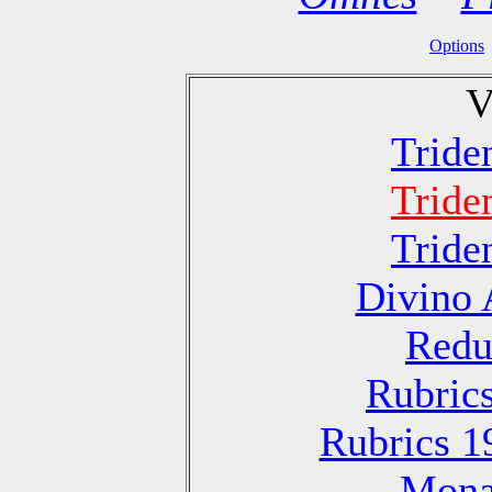
Options
V
Tride
Tride
Tride
Divino 
Redu
Rubric
Rubrics 1
Monas