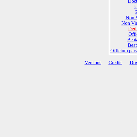
Doct
U
Non 
Non Vi
Dedi
Offi
Beat
Beat
Officium par
Versions
Credits
Do