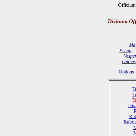
Officium 
Divinum Of
Mat
Prima
Vespe
Omnes
Options
T
T
T
Divi
R
Rub
Rubri
M
M