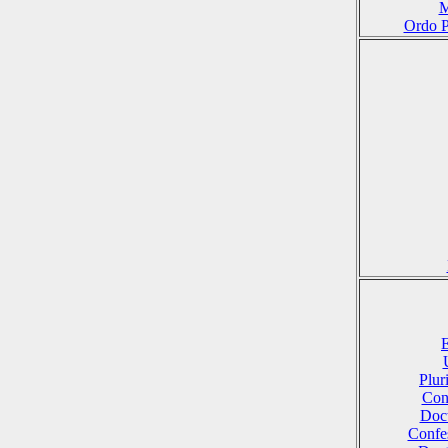
M
Ordo P
E
Plu
Conf
Doct
Confes