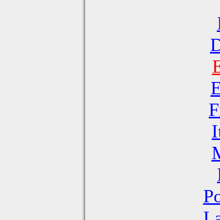
D
E
F
I
Po
La