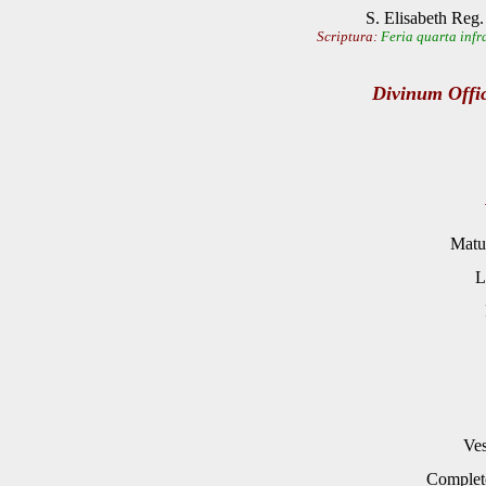
S. Elisabeth Reg.
Scriptura:
Feria quarta inf
Divinum Offi
Matu
L
Ves
Complet