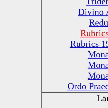
Tride
Divino 
Redu
Rubric
Rubrics 1
Monas
Monas
Monas
Ordo Praed
La