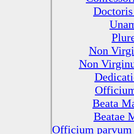
Doctoris
Unam
Plur
Non Virg
Non Virgin
Dedicati
Officiu
Beata Ma
Beatae M
Officium parvum 