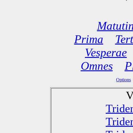
Matuti
Prima
Ter
Vesperae
Omnes
P
Options
V
Tride
Tride