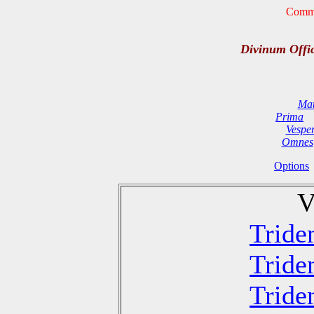
Commu
Divinum Offi
Mat
Prima
Vespe
Omnes
Options
V
Tride
Tride
Tride