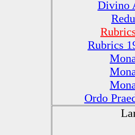
Divino 
Redu
Rubric
Rubrics 1
Monas
Monas
Monas
Ordo Praed
La