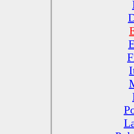
D
E
F
I
Po
La