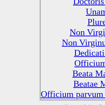
Doctoris
Unam
Plur
Non Virg
Non Virgin
Dedicati
Officiu
Beata Ma
Beatae M
Officium parvum 