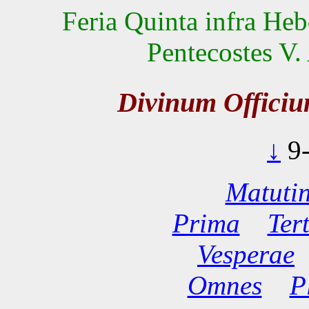
Feria Quinta infra H
Pentecostes V. 
Divinum Offici
↓
9
Matuti
Prima
Ter
Vesperae
Omnes
P