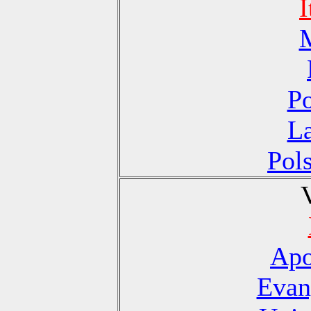
I
Po
La
Pol
Apo
Evan