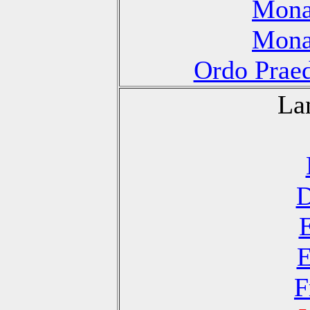
Monas
Monas
Ordo Praed
La
D
E
F