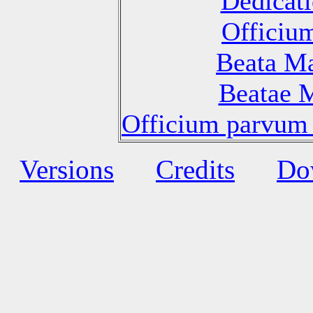
Dedicati
Officiu
Beata Ma
Beatae M
Officium parvum 
Versions
Credits
Do