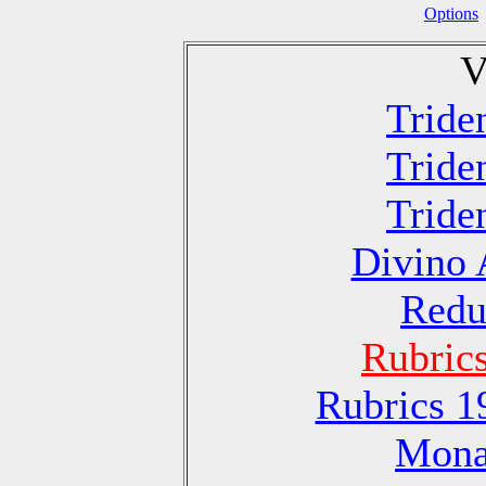
Options
V
Tride
Tride
Tride
Divino 
Redu
Rubric
Rubrics 1
Monas